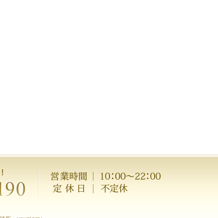
営業時
間／
10:00
～
22:00
定休日
／
不定
休