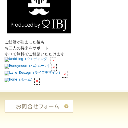
ご結婚が決まった後も
お二人の将来をサポート
すべて無料でご相談いただけます
お気軽にお問合せ・ご相談ください
090-4074-3
結婚相談
所
お問合せフォーム
youmarry