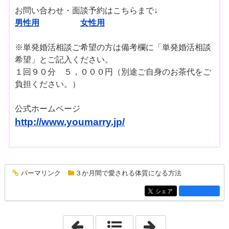
お問い合わせ・面談予約はこちらまで↓
男性用
女性用
※単発婚活相談ご希望の方は備考欄に「単発婚活相談
希望」とご記入ください。
１回９０分 ５，０００円（別途ご自身のお茶代をご
負担ください。）
公式ホームページ
http://www.youmarry.jp/
パーマリンク
３か月間で愛される体質になる方法
entry1343
シェア
entry1343
「2017年10月22日 - 2017年10月28日」
「2018年3月 4日 