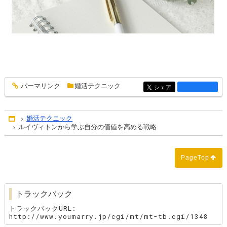
パーマリンク
婚活テクニック
entry1362
シェア
entry1362
婚活テクニック
Home
ルイヴィトンから学ぶ自分の価値を高める戦略
PageTop
トラックバック
トラックバックURL:
http://www.youmarry.jp/cgi/mt/mt-tb.cgi/1348