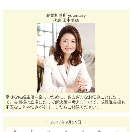
結婚相談所 youmarry
代表 田中美穂
幸せな結婚生活を楽しむために、さまざまなお悩みごとに対し
て、会員様の立場にたって解決策を考えますので、成婚退会後も
不安なことや悩みがありましたらご相談ください。
«
2017年9月25日
»
日
月
火
水
木
金
土