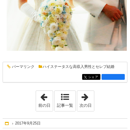
パーマリンク
ハイステータスな高収入男性とセレブ結婚
entry1332
シェア
entry1332
「2017年9月19日」
「2017年10月25
前の日
記事一覧
次の日
2017年9月25日
Home