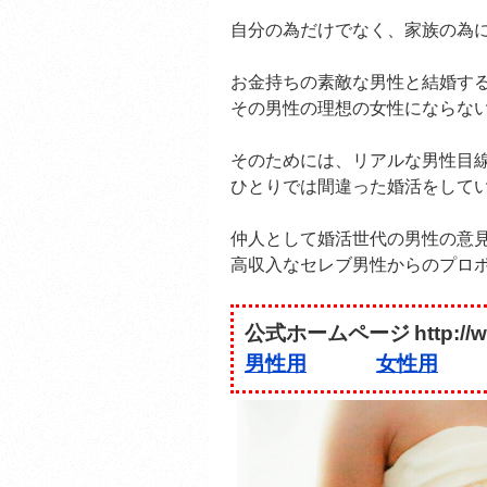
自分の為だけでなく、家族の為
お金持ちの素敵な男性と結婚す
その男性の理想の女性にならな
そのためには、リアルな男性目
ひとりでは間違った婚活をして
仲人として婚活世代の男性の意
高収入なセレブ男性からのプロ
公式ホームページ
http://
男性用
女性用