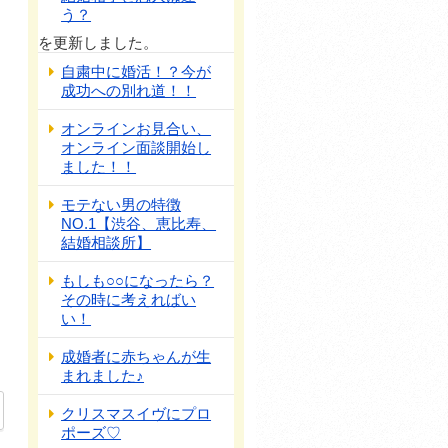
う？
を更新しました。
自粛中に婚活！？今が
成功への別れ道！！
オンラインお見合い、
オンライン面談開始し
ました！！
モテない男の特徴
NO.1【渋谷、恵比寿、
結婚相談所】
もしも○○になったら？
その時に考えればい
い！
成婚者に赤ちゃんが生
まれました♪
クリスマスイヴにプロ
ポーズ♡