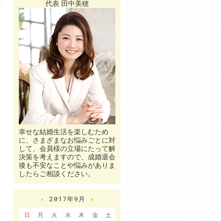
代表 田中美穂
幸せな結婚生活を楽しむため
に、さまざまなお悩みごとに対
して、会員様の立場にたって解
決策を考えますので、成婚退会
後も不安なことや悩みがありま
したらご相談ください。
«
2017年9月
»
日
月
火
水
木
金
土