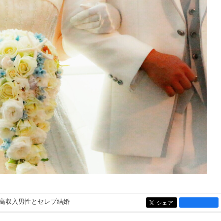
高収入男性とセレブ結婚
シェア
entry1332