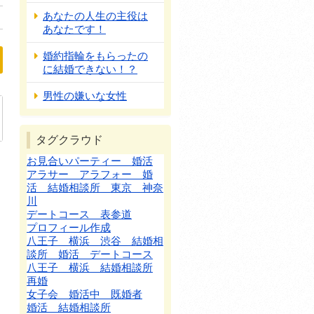
あなたの人生の主役は
あなたです！
婚約指輪をもらったの
に結婚できない！？
男性の嫌いな女性
タグクラウド
お見合いパーティー 婚活
！」
アラサー アラフォー 婚
活 結婚相談所 東京 神奈
川
デートコース 表参道
プロフィール作成
八王子 横浜 渋谷 結婚相
談所 婚活 デートコース
八王子 横浜 結婚相談所
再婚
女子会 婚活中 既婚者
婚活 結婚相談所