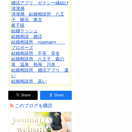
婚活アプリ ゼクシー縁結び
清潔感
清潔感 結婚相談所 八王
子 横浜 東京
眞子様
結婚ラッシュ
結婚相談 婚活
結婚相談所 youmarry
プロポーズ
結婚相談所 不安 安全
結婚相談所 八王子 森の
泉 温泉 熱海 川奈
結婚相談所 婚活アプリ 違
い
結婚相談所 高い
Share
Share
このブログを購読