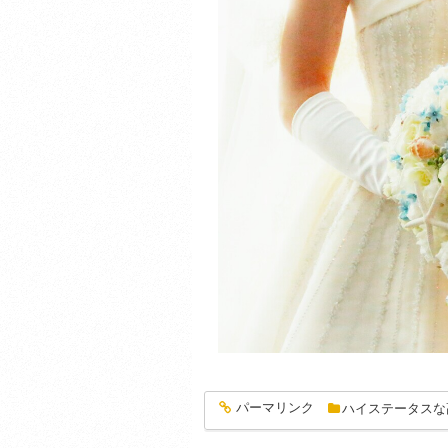
パーマリンク
ハイステータスな
entry1332