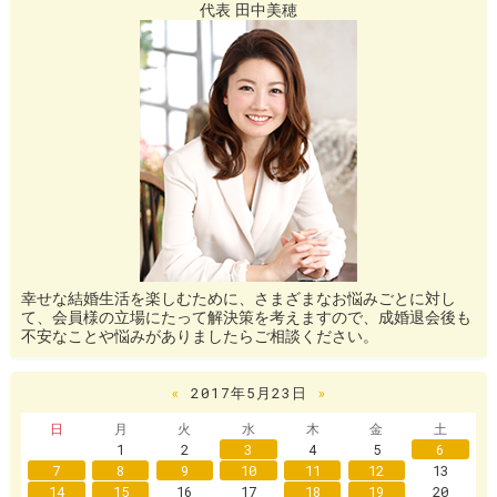
代表 田中美穂
幸せな結婚生活を楽しむために、さまざまなお悩みごとに対し
て、会員様の立場にたって解決策を考えますので、成婚退会後も
不安なことや悩みがありましたらご相談ください。
«
2017年5月23日
»
日
月
火
水
木
金
土
1
2
3
4
5
6
7
8
9
10
11
12
13
14
15
16
17
18
19
20