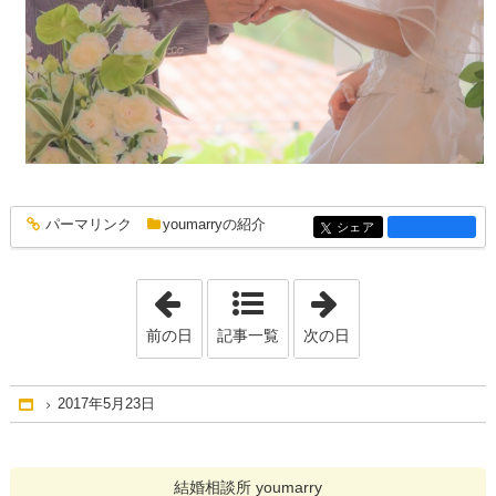
パーマリンク
youmarryの紹介
entry1295
シェア
entry1295
「2017年5月22日」
「2017年5月24日
前の日
記事一覧
次の日
2017年5月23日
Home
結婚相談所 youmarry