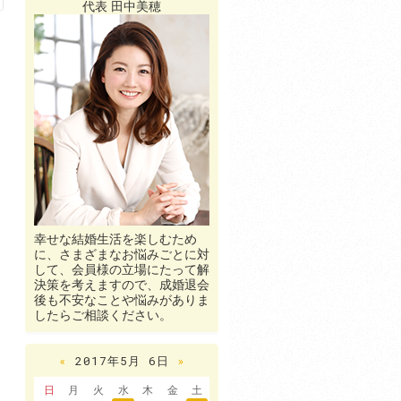
代表 田中美穂
幸せな結婚生活を楽しむため
に、さまざまなお悩みごとに対
して、会員様の立場にたって解
決策を考えますので、成婚退会
後も不安なことや悩みがありま
したらご相談ください。
«
2017年5月 6日
»
日
月
火
水
木
金
土