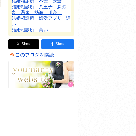
結婚相談所 不安 安全
結婚相談所 八王子 森の
泉 温泉 熱海 川奈
結婚相談所 婚活アプリ 違
い
結婚相談所 高い
Share
Share
このブログを購読