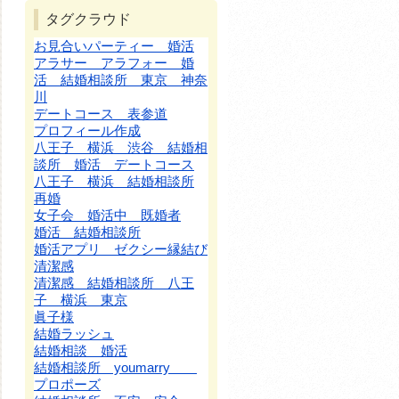
タグクラウド
お見合いパーティー 婚活
アラサー アラフォー 婚
活 結婚相談所 東京 神奈
川
デートコース 表参道
プロフィール作成
八王子 横浜 渋谷 結婚相
談所 婚活 デートコース
八王子 横浜 結婚相談所
再婚
女子会 婚活中 既婚者
婚活 結婚相談所
婚活アプリ ゼクシー縁結び
清潔感
清潔感 結婚相談所 八王
子 横浜 東京
眞子様
結婚ラッシュ
結婚相談 婚活
結婚相談所 youmarry
プロポーズ