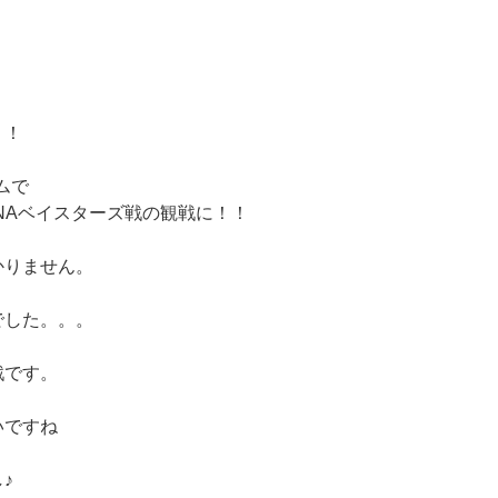
！！
ムで
NAベイスターズ戦の観戦に！！
かりません。
でした。。。
戦です。
いですね
♪