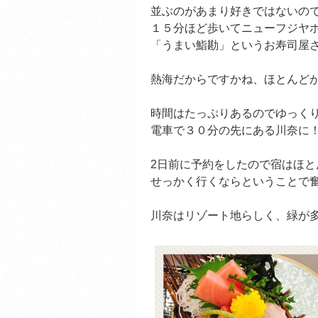
並ぶのがあまり好きではないの
１５分ほど歩いてニューフジヤ
「うまい鮨勘」というお寿司屋
熱海だからですかね、ほとんど
時間はたっぷりあるのでゆっく
電車で３０分の先にある川奈に
2日前に予約をしたので宿はほと
せっかく行くならということで
川奈はリゾート地らしく、緑が多く