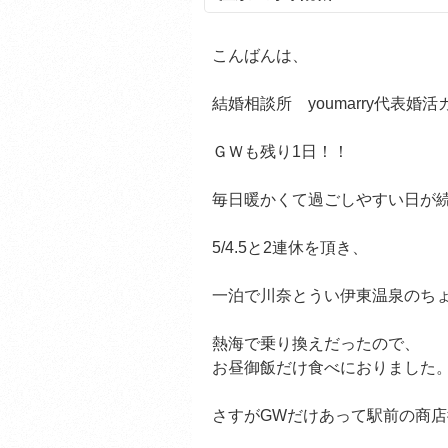
こんばんは、
結婚相談所 youmarry代表
ＧＷも残り1日！！
毎日暖かくて過ごしやすい日が
5/4.5と2連休を頂き、
一泊で川奈とうい伊東温泉のち
熱海で乗り換えだったので、
お昼御飯だけ食べにおりました
さすがGWだけあって駅前の商