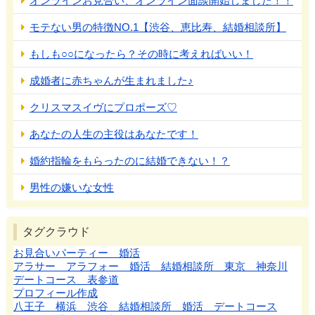
オンラインお見合い、オンライン面談開始しました！！
モテない男の特徴NO.1【渋谷、恵比寿、結婚相談所】
もしも○○になったら？その時に考えればいい！
成婚者に赤ちゃんが生まれました♪
クリスマスイヴにプロポーズ♡
あなたの人生の主役はあなたです！
婚約指輪をもらったのに結婚できない！？
男性の嫌いな女性
タグクラウド
お見合いパーティー 婚活
アラサー アラフォー 婚活 結婚相談所 東京 神奈川
デートコース 表参道
プロフィール作成
八王子 横浜 渋谷 結婚相談所 婚活 デートコース