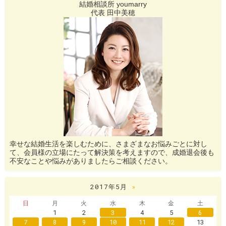
結婚相談所 youmarry
代表 田中美穂
幸せな結婚生活を楽しむために、さまざまなお悩みごとに対し
て、会員様の立場にたって解決策を考えますので、成婚退会後も
不安なことや悩みがありましたらご相談ください。
2017年5月
»
日
月
火
水
木
金
土
1
2
3
4
5
6
7
8
9
10
11
12
13