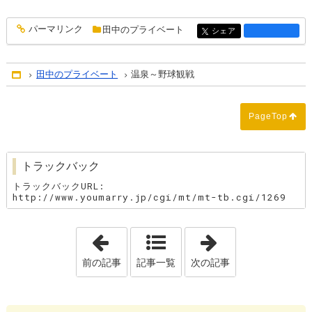
パーマリンク
田中のプライベート
entry1282
シェア
entry1282
田中のプライベート
温泉～野球観戦
Home
PageTop
トラックバック
トラックバックURL:
http://www.youmarry.jp/cgi/mt/mt-tb.cgi/1269
「初めまして！結婚相談所『youmarry
「第一印象は３
前の記事
記事一覧
次の記事