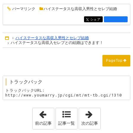
パーマリンク
ハイステータスな高収入男性とセレブ結婚
entry1324
シェア
entry1324
ハイステータスな高収入男性とセレブ結婚
Home
ハイステータスな高収入セレブとの結婚はできます！
PageTop
トラックバック
トラックバックURL:
http://www.youmarry.jp/cgi/mt/mt-tb.cgi/1310
「女性が苦手な男性の共通点とは？」
「快晴！デート
前の記事
記事一覧
次の記事