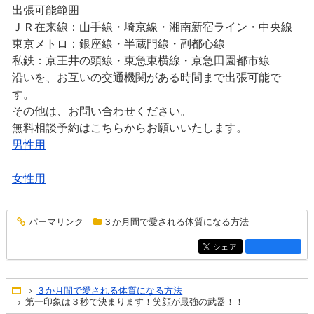
出張可能範囲
ＪＲ在来線：山手線・埼京線・湘南新宿ライン・中央線
東京メトロ：銀座線・半蔵門線・副都心線
私鉄：京王井の頭線・東急東横線・京急田園都市線
沿いを、お互いの交通機関がある時間まで出張可能で
す。
その他は、お問い合わせください。
無料相談予約はこちらからお願いいたします。
男性用
女性用
パーマリンク
３か月間で愛される体質になる方法
entry1283
シェア
entry1283
３か月間で愛される体質になる方法
Home
第一印象は３秒で決まります！笑顔が最強の武器！！