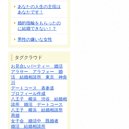
あなたの人生の主役は
あなたです！
婚約指輪をもらったの
に結婚できない！？
男性の嫌いな女性
タグクラウド
お見合いパーティー 婚活
アラサー アラフォー 婚
活 結婚相談所 東京 神奈
川
デートコース 表参道
プロフィール作成
八王子 横浜 渋谷 結婚相
談所 婚活 デートコース
八王子 横浜 結婚相談所
再婚
女子会 婚活中 既婚者
婚活 結婚相談所