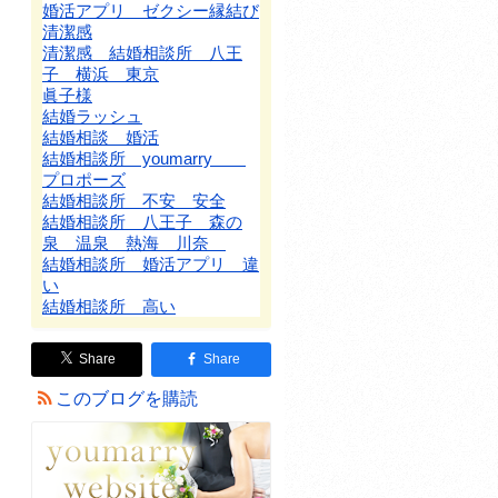
婚活アプリ ゼクシー縁結び
清潔感
清潔感 結婚相談所 八王
子 横浜 東京
眞子様
結婚ラッシュ
結婚相談 婚活
結婚相談所 youmarry
プロポーズ
結婚相談所 不安 安全
結婚相談所 八王子 森の
泉 温泉 熱海 川奈
結婚相談所 婚活アプリ 違
い
結婚相談所 高い
Share
Share
このブログを購読