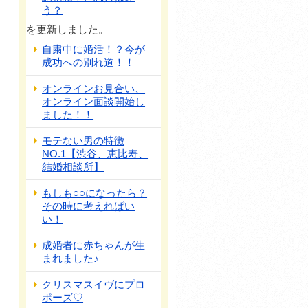
う？
を更新しました。
自粛中に婚活！？今が
成功への別れ道！！
オンラインお見合い、
オンライン面談開始し
ました！！
モテない男の特徴
NO.1【渋谷、恵比寿、
結婚相談所】
もしも○○になったら？
その時に考えればい
い！
成婚者に赤ちゃんが生
まれました♪
クリスマスイヴにプロ
ポーズ♡