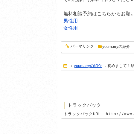
無料相談予約はこちらからお願
男性用
女性用
パーマリンク
youmarryの紹介
entry1281
youmarryの紹介
初めまして！結
Home
トラックバック
トラックバックURL: http://www.y