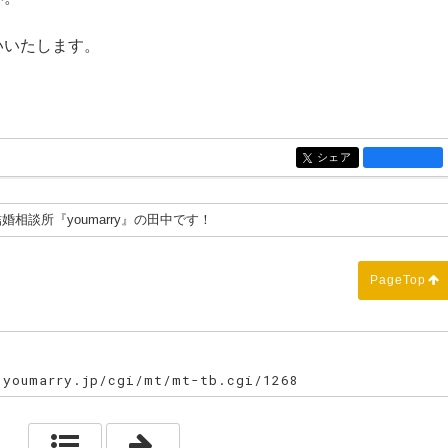
いいたします。
シェア
entry1281
婚相談所『youmarry』の田中です！
PageTop
oumarry.jp/cgi/mt/mt-tb.cgi/1268
「温泉～野球観戦」