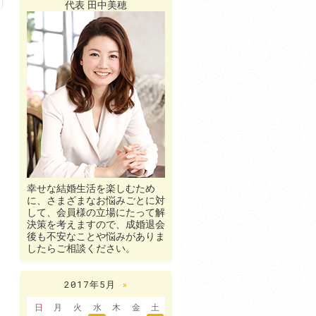
代表 田中美穂
幸せな結婚生活を楽しむため
に、さまざまなお悩みごとに対
して、会員様の立場にたって解
決策を考えますので、成婚退会
後も不安なことや悩みがありま
したらご相談ください。
2017年5月
»
日
月
火
水
木
金
土